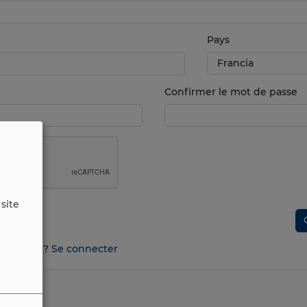
Pays
Confirmer le mot de passe
site
n compte ?
Se connecter