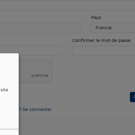
Pays
Confirmer le mot de passe
site
n compte ?
Se connecter