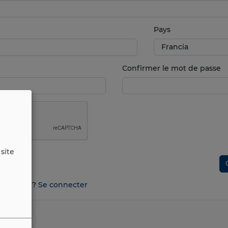
Pays
Confirmer le mot de passe
site
n compte ?
Se connecter