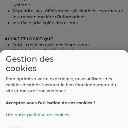
système
Répondre aux différentes sollicitations externes et
internes en matière d’informations
Interface privilégiée des clients.
ACHAT ET LOGISTIQUE
Suivi la relation avec nos fournisseurs
Suivi de la planification logistique
Gestion des
Support au contrôle qualité
cookies
Votre profil
Expérience professionnelle dans un poste similaire
Pour optimiser votre expérience, nous utilisons des
pendant 3 ans
cookies destinés à assurer le bon fonctionnement du
La maîtrise de l’outil informatique
site et mesurer son audience.
Fluent Espagnol et Français
Rigoureux, organisé, polyvalent
Acceptez-vous l'utilisation de ces cookies ?
Lire notre politique de cookies
©
2026
Espaiweb