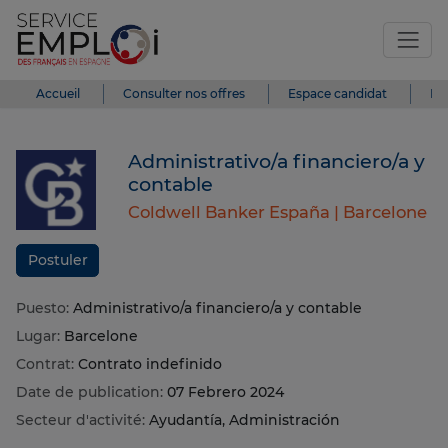
Accueil
Consulter nos offres
Espace candidat
Es
Administrativo/a financiero/a y
contable
Coldwell Banker España |
Barcelone
Postuler
Puesto:
Administrativo/a financiero/a y contable
Lugar:
Barcelone
Contrat:
Contrato indefinido
Date de publication:
07 Febrero 2024
Secteur d'activité:
Ayudantía, Administración