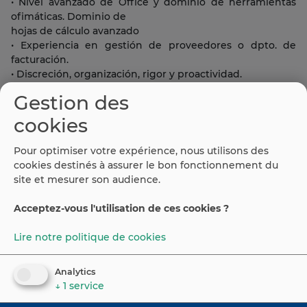
• Nivel avanzado de Office y dominio de herramientas
ofimáticas. Dominio de
hojas de cálculo avanzado
• Experiencia en gestión de proveedores o dpto. de
facturación.
• Discreción, organización, rigor y proactividad.
• El puesto requiere además dotes de IT, comerciales y de
Gestion des
autogestión.
cookies
Ofrecemos:
Pour optimiser votre expérience, nous utilisons des
-Incorporación prevista para marzo 2024.
cookies destinés à assurer le bon fonctionnement du
-Contrato indefinido.
site et mesurer son audience.
-Horario de 09:00-14:00 y de 15:00-18:00h de lunes a
viernes.
Acceptez-vous l'utilisation de ces cookies ?
Lire notre politique de cookies
©
2026
Espaiweb
Portail Emploi Espagne
Analytics
↓
1
service
Contact
Política de privacidad y aviso legal