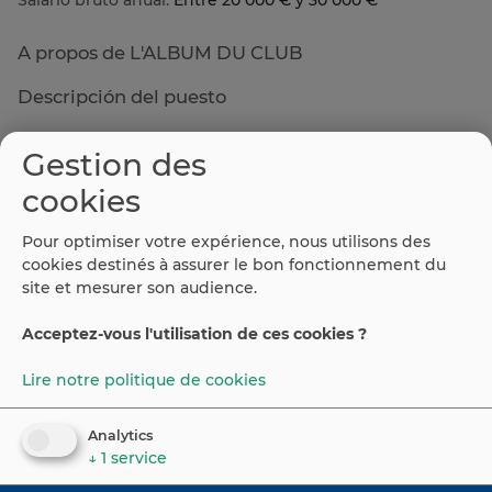
Salario bruto anual:
Entre 20 000 € y 30 000 €
A propos de L'ALBUM DU CLUB
Descripción del puesto
Sera chargé du développement et de
Gestion des
l'accompagnement de notre activité en France. Aura en
charge la prospection téléphonique auprès
cookies
d'associations sportives principalement ainsi que la
gestion de contacts entrants, la conversion des
Pour optimiser votre expérience, nous utilisons des
prospects en clients et leur accompagnement tout au
cookies destinés à assurer le bon fonctionnement du
long du projet.
site et mesurer son audience.
Acceptez-vous l'utilisation de ces cookies ?
Lire notre politique de cookies
©
2026
Espaiweb
Portail Emploi Espagne
Analytics
↓
1
service
Contact
Política de privacidad y aviso legal