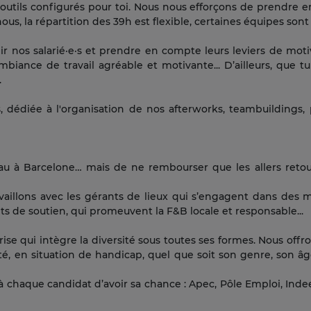
outils configurés pour toi. Nous nous efforçons de prendre e
, la répartition des 39h est flexible, certaines équipes sont 
ir nos salarié·e·s et prendre en compte leurs leviers de motiv
ance de travail agréable et motivante... D’ailleurs, que tu 
.
 dédiée à l'organisation de nos afterworks, teambuildings, pa
au à Barcelone… mais de ne rembourser que les allers retou
vaillons avec les gérants de lieux qui s’engagent dans des mi
s de soutien, qui promeuvent la F&B locale et responsable...
ise qui intègre la diversité sous toutes ses formes. Nous off
ité, en situation de handicap, quel que soit son genre, son âge
à chaque candidat d’avoir sa chance : Apec, Pôle Emploi, Inde