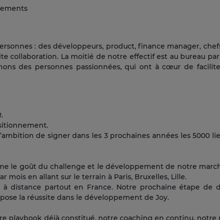
énements
personnes : des développeurs, product, finance manager, chef
te collaboration. La moitié de notre effectif est au bureau paris
hons des personnes passionnées, qui ont à cœur de facilite
.
ositionnement.
mbition de signer dans les 3 prochaines années les 5000 lieux
ime le goût du challenge et le développement de notre march
mois en allant sur le terrain à Paris, Bruxelles, Lille.
e à distance partout en France. Notre prochaine étape de
repose la réussite dans le développement de Joy.
otre playbook déjà constitué, notre coaching en continu, n