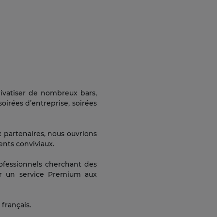
rivatiser de nombreux bars,
soirées d’entreprise, soirées
x partenaires, nous ouvrions
ents conviviaux.
rofessionnels cherchant des
rer un service Premium aux
 français.