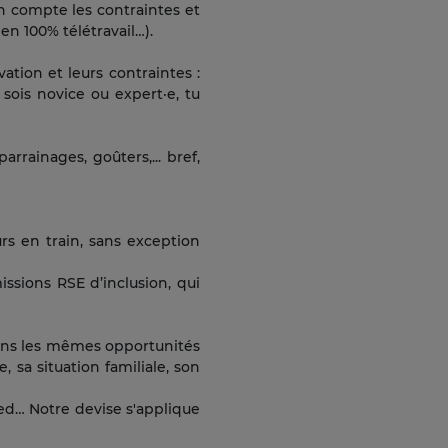
n compte les contraintes et
en 100% télétravail…).
ation et leurs contraintes :
sois novice ou expert·e, tu
rrainages, goûters,... bref,
rs en train, sans exception
ssions RSE d’inclusion, qui
rons les mêmes opportunités
, sa situation familiale, son
ed… Notre devise s'applique