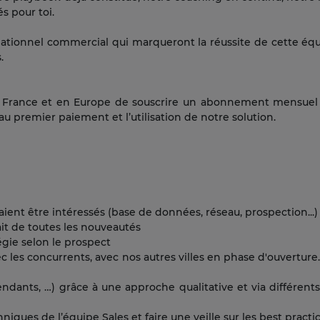
és pour toi.
elationnel commercial qui marqueront la réussite de cette équi
.
en France et en Europe de souscrire un abonnement mensuel 
u’au premier paiement et l’utilisation de notre solution.
ient être intéressés (base de données, réseau, prospection...)
it de toutes les nouveautés
égie selon le prospect
c les concurrents, avec nos autres villes en phase d'ouverture..
nts, …) grâce à une approche qualitative et via différents ou
ques de l’équipe Sales et faire une veille sur les best practice