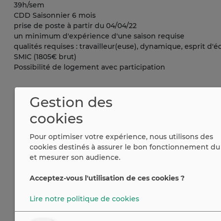
39h/sem
CDD Saisonnier 6 mois
prise de poste à partir du 04/04/22
un minimum d'expérience d'une saison requise
qualités requises : travailleur(euse), dynamique, esprit d'
SMIC (1805€ brut)
Possibilité de logement avec participation
Gestion des
cookies
Pour optimiser votre expérience, nous utilisons des
cookies destinés à assurer le bon fonctionnement du 
et mesurer son audience.
Acceptez-vous l'utilisation de ces cookies ?
Lire notre politique de cookies