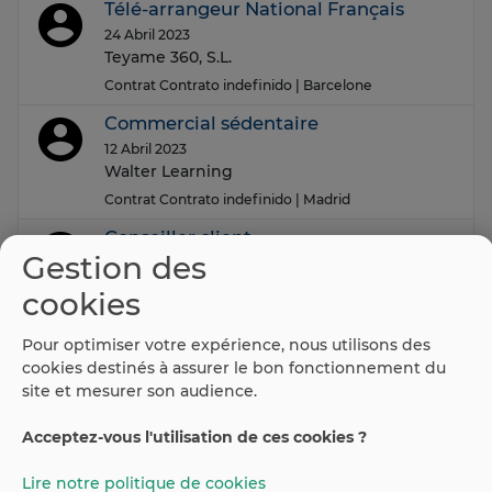
Télé-arrangeur National Français
24 Abril 2023
Teyame 360, S.L.
Contrat Contrato indefinido
| Barcelone
Commercial sédentaire
12 Abril 2023
Walter Learning
Contrat Contrato indefinido
| Madrid
Conseiller client
Gestion des
04 Abril 2023
VTD ESPANA
cookies
Contrat Contrato indefinido
| Madrid
Pour optimiser votre expérience, nous utilisons des
cookies destinés à assurer le bon fonctionnement du
site et mesurer son audience.
(current)
Ant.
1
2
3
4
…
28
29
30
…
51
Sig.
Acceptez-vous l'utilisation de ces cookies ?
Lire notre politique de cookies