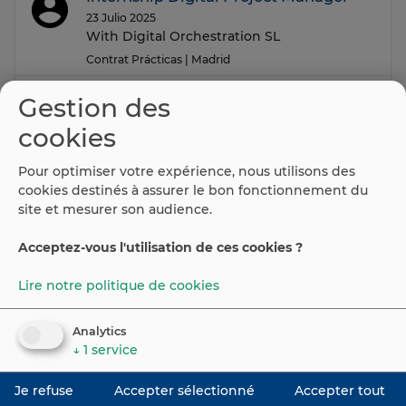
23 Julio 2025
With Digital Orchestration SL
Contrat Prácticas
| Madrid
Digital Project Manager
Gestion des
23 Julio 2025
cookies
With Digital Orchestration SL
Contrat Contrato indefinido
| Madrid
Pour optimiser votre expérience, nous utilisons des
cookies destinés à assurer le bon fonctionnement du
site et mesurer son audience.
(current)
Ant.
1
2
3
4
…
8
9
10
…
51
Sig.
Acceptez-vous l'utilisation de ces cookies ?
Lire notre politique de cookies
©
2026
Espaiweb
Portail Emploi Espagne
Analytics
↓
1
service
Contact
Política de privacidad y aviso legal
Cookie
Je refuse
Accepter sélectionné
Accepter tout