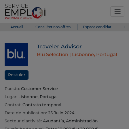
Accueil
Consulter nos offres
Espace candidat
Es
Traveler Advisor
Blu Selection |
Lisbonne, Portugal
Postuler
Puesto:
Customer Service
Lugar:
Lisbonne, Portugal
Contrat:
Contrato temporal
Date de publication:
25 Julio 2024
Secteur d'activité:
Ayudantía, Administración