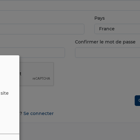
Pays
Confirmer le mot de passe
site
n compte ?
Se connecter