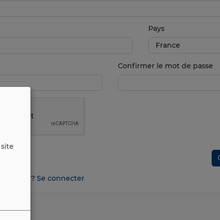
Pays
Confirmer le mot de passe
site
n compte ?
Se connecter