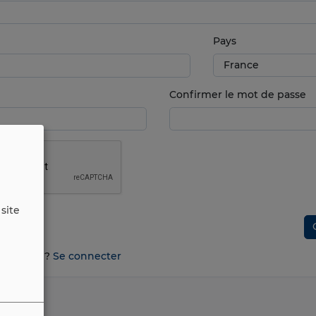
Pays
Confirmer le mot de passe
site
n compte ?
Se connecter