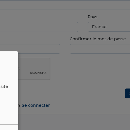
Pays
Confirmer le mot de passe
site
n compte ?
Se connecter