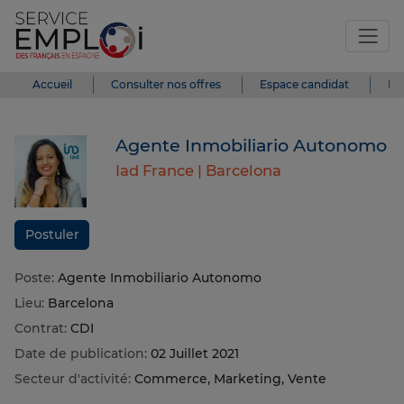
Accueil
Consulter nos offres
Espace candidat
Es
Agente Inmobiliario Autonomo
Iad France |
Barcelona
Postuler
Poste:
Agente Inmobiliario Autonomo
Lieu:
Barcelona
Contrat:
CDI
Date de publication:
02 Juillet 2021
Secteur d'activité:
Commerce, Marketing, Vente