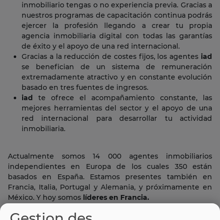
inmobiliario tengas o no experiencia previa. Gracias a
nuestros programas de capacitación continua podrás
ejercer la profesión llegando a crear tu propia
agencia inmobiliaria digital con todas las garantías
de éxito y el apoyo de una red internacional.
Gracias a la reducción de costes fijos, los agentes
iad
se benefician de un sistema de remuneración
extremadamente atractivo y en constante evolución
basado en tres fuentes de ingresos.
iad
te ofrece el acompañamiento constante, las
mejores herramientas del sector y el apoyo de una
red internacional para desarrollar tu actividad
inmobiliaria.
Actualmente somos 14 000 agentes inmobiliarios
independientes en Europa de los cuales 350 están
basados en España. Estamos presentes también en
Francia, Italia, Portugal y Alemania, y próximamente en
México. Y hoy somos
líderes en Francia.
Gestion des
Si tienes espíritu emprendedor, una alta automotivación