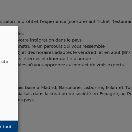
selon le profil et l'expérience (comprenant Ticket Restauran
les locales
es et votre intégration dans le pays
r et de construire un parcours qui vous ressemble
h30/18h30) et des horaires adaptés le vendredi et en août (8h-
évènements internes et dîner de fin d’année
site
diversifiées où vous apprenez au contact de vrais experts.
 français basé à Madrid, Barcelone, Lisbonne, Milan et Tur
es spécialisés dans la création de société en Espagne, au Por
les dans ces pays.
r tout