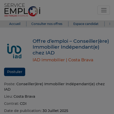
Accueil
Consulter nos offres
Espace candidat
Es
Offre d’emploi – Conseiller(ère)
Immobilier Indépendant(e)
chez IAD
IAD immobilier |
Costa Brava
Postuler
Poste:
Conseiller(ère) Immobilier Indépendant(e) chez
IAD
Lieu:
Costa Brava
Contrat:
CDI
Date de publication:
30 Juillet 2025