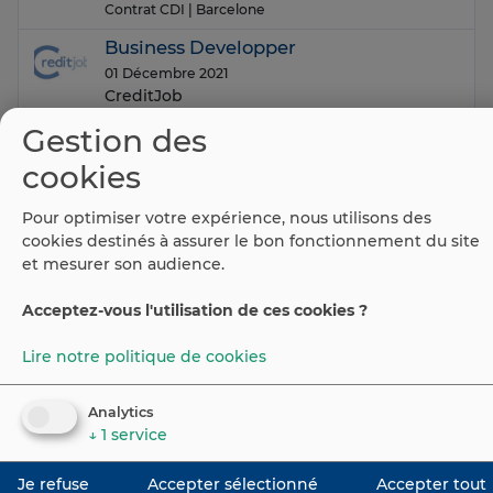
Contrat CDI
| Barcelone
Business Developper
01 Décembre 2021
CreditJob
Contrat CDI
| Barcelone
Gestion des
cookies
(current)
Préc.
1
2
3
4
…
42
43
44
…
51
Suiv
Pour optimiser votre expérience, nous utilisons des
cookies destinés à assurer le bon fonctionnement du site
et mesurer son audience.
Acceptez-vous l'utilisation de ces cookies ?
©
2026
Espaiweb
Portail Emploi Espagne
Lire notre politique de cookies
Contact
Avis légal
Cookie
Analytics
↓
1
service
Je refuse
Accepter sélectionné
Accepter tout