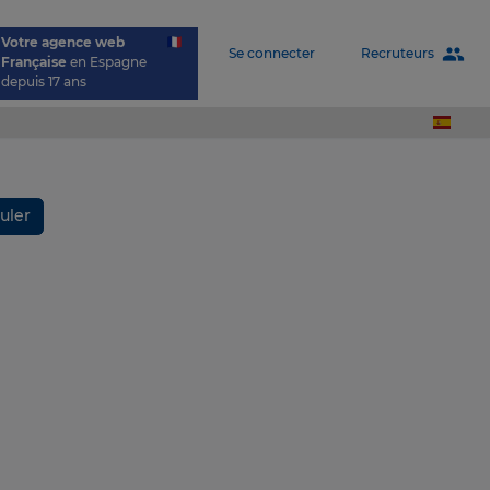
Votre agence web
people
Recruteurs
Se connecter
Française
en Espagne
depuis 17 ans
uler