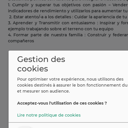
1. Cumplir y superar tus objetivos con pasión – Vender
indicadores de rendimiento y utilizarlos para aumentar tu
2. Estar atento/-a a los detalles : Cuidar la apariencia de
3. Aprender y Transmitir con entusiasmo : Inspirar y f
ejemplo trabajando sobre el terreno con tu equipo
4. Formar parte de nuestra familia : Construir y federa
compañeros
Gestion des
cookies
Pour optimiser votre expérience, nous utilisons des
cookies destinés à assurer le bon fonctionnement du 
et mesurer son audience.
Acceptez-vous l'utilisation de ces cookies ?
Lire notre politique de cookies