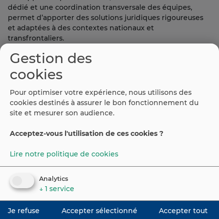
dédié et une coordination transversale des équipes,
permet d’apporter des solutions juridiques rigoureuses
et adaptées à des contextes nationaux et
transfrontaliers.
Gestion des
Plus d’informations :
https://morillonavocats.com/
cookies
Pour optimiser votre expérience, nous utilisons des
cookies destinés à assurer le bon fonctionnement du
site et mesurer son audience.
Acceptez-vous l'utilisation de ces cookies ?
Lire notre politique de cookies
©
2026
Espaiweb
Portail Emploi Espagne
Analytics
↓
1
service
Contact
Avis légal
Cookie
Je refuse
Accepter sélectionné
Accepter tout